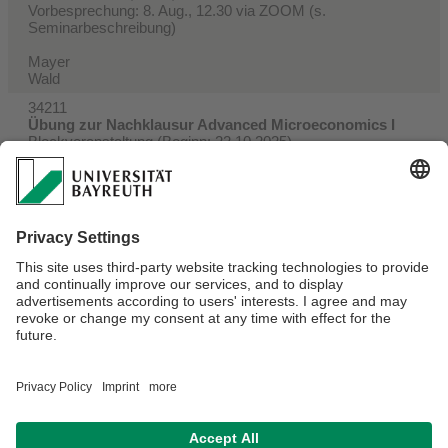
Vorbesprechung: 8. Aug., 12.30 via ZOOM (s.
Seminarbeschreibung)
Mayer
Wald
34211
Übung zur Nachklausur Advanced Microeconomics I
Blockveranstaltung (Beginn: 22.10.2025)
2 SWS, Termine siehe cmlife
Schröter
Verantwortlich für die Redaktion:
Heidi Roßner-Schöpf