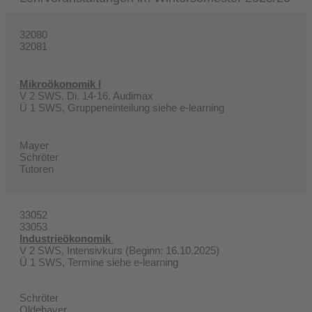
32080
32081
Mikroökonomik I
V 2 SWS, Di. 14-16, Audimax
Ü 1 SWS, Gruppeneinteilung siehe e-learning
Mayer
Schröter
Tutoren
33052
33053
Industrieökonomik
V 2 SWS, Intensivkurs (Beginn: 16.10.2025)
Ü 1 SWS, Termine siehe e-learning
Schröter
Oldehaver