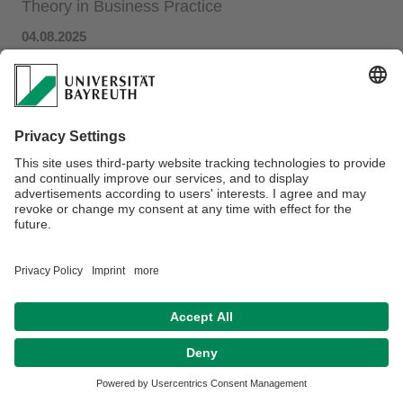
Theory in Business Practice
04.08.2025
Seminarbeschreibung
PDF
Eine Vorbesprechung der zu bearbeitenden Themen findet
am 08.08.2025, um 12.30 Uhr via ZOOM statt (die
Einwahldaten finden Sie in der Seminarbeschreibung).
Datenschutz / Disclaimer
Impressum
Hausordnung
Sitemap
Kontakt
Barrierefreiheitserklärung